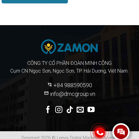
CÔNG TY CỔ PHẦN ĐOÀN MINH CÔNG
Cụm CN Ngọc Sơn, Ngọc Sơn, TP. Hải Dương, Việt Nam.
phone_in_talk
+84 988590590
mail
info@dmcgroup.vn
Designed 2026 ©
Leevix Digital Marketing Agency