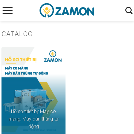
Skip
to
content
CATALOG
Hồ sơ thiết bị: Máy co
màng, Máy dán thùng tự
động