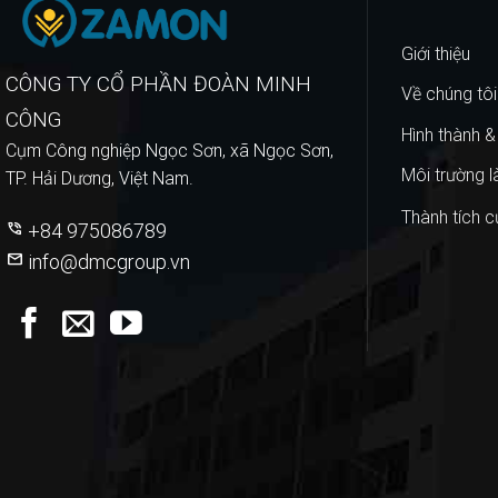
Giới
thiệu
CÔNG TY CỔ PHẦN ĐOÀN MINH
Về chúng tôi
CÔNG
Hình thành 
Cụm Công nghiệp Ngọc Sơn, xã Ngọc Sơn,
Môi trường l
TP. Hải Dương, Việt Nam.
Thành tích c
phone_in_talk
+84 975086789
mail
info@dmcgroup.vn