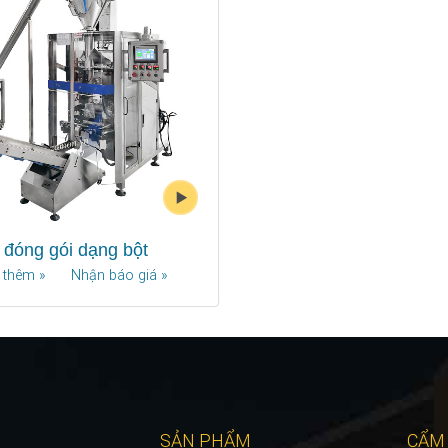
đóng gói dạng bột
 thêm »
Nhận báo giá »
SẢN PHẨM
CẨM