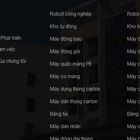
Robot công nghiệp
Robot
Kho tự động
Kho t
&
Phát
triển
Máy đóng bao
Máy 
àm việc
Máy đóng gói
Máy đ
ủa chúng tôi
Máy quấn màng PE
Máy 
Máy co màng
Máy 
Máy dựng thùng carton
Máy d
Máy dán thùng carton
Máy d
Băng tải
Băng 
Máy dán nhãn
Máy d
Máy đóng đai thùng
Máy đ