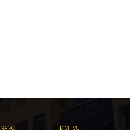
 NANG
DỊCH VỤ