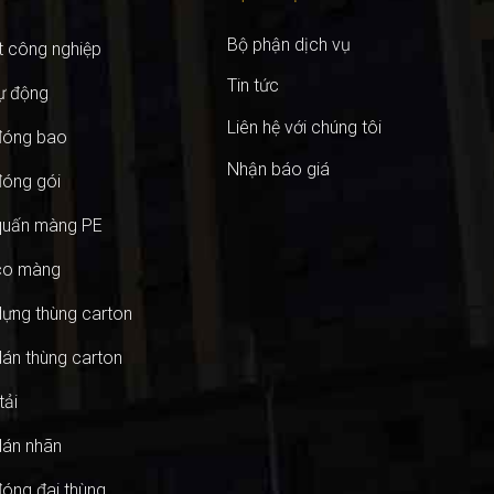
Bộ phận dịch vụ
 công nghiệp
Tin tức
ự động
Liên hệ với chúng tôi
đóng bao
Nhận báo giá
óng gói
quấn màng PE
co màng
ựng thùng carton
án thùng carton
tải
án nhãn
óng đai thùng