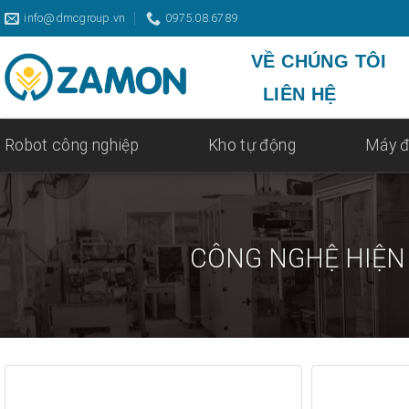
Skip
info@dmcgroup.vn
0975.08.6789
to
content
VỀ CHÚNG TÔI
LIÊN HỆ
Robot công nghiệp
Kho tự động
Máy đ
CÔNG NGHỆ HIỆN 