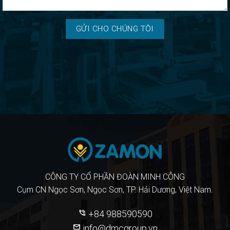
CÔNG TY CỔ PHẦN ĐOÀN MINH CÔNG
Cụm CN Ngọc Sơn, Ngọc Sơn, TP. Hải Dương, Việt Nam.
phone_in_talk
+84 988590590
mail
info@dmcgroup.vn