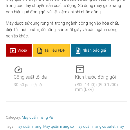
trong các dây chuyền sản xuất tự động.
Sử dụng máy giúp nâng
cao hiệu quả đóng gói và tiết kiệm chi phí nhân công.
Máy được sử dụng rộng rãi trong ngành công nghiệp hóa chất,
điện tử, thực phẩm, đồ uống, sản xuất giấy và các ngành công
nghiệp khác.
smart_display
description
request_quote
Video
Tài liệu PDF
Nhận báo giá
speed
inventory_2
Công suất tối đa
Kích thước đóng gói
30-50 pallet/giờ
(800-1400)x(800-1200)
mm (DxR)
Category:
Máy quấn màng PE
Tags:
máy quấn màng
,
Máy quấn màng co
,
máy quấn màng co pallet
,
máy